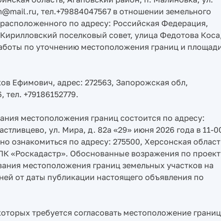
m@mail.ru, тел.+79884047567 в отношении земельного
 расположенного по адресу: Российская Федерация,
 Кирилловский поселковый совет, улица Федотова Коса
работы по уточнению местоположения границ и площад
ов Ефимович, адрес: 272563, Запорожская обл,
, тел. +79186152779.
ания местоположения границ состоится по адресу:
стливцево, ул. Мира, д. 82а «29» июня 2026 года в 11-0
о ознакомиться по адресу: 275500, Херсонская област
, ППК «Роскадастр». Обоснованные возражения по проект
вания местоположения границ земельных участков на
ней от даты публикации настоящего объявления по
которых требуется согласовать местоположение границ