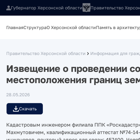
Губернатор Херсонской области
Правительство Херсон
Главная
Структура
О Херсонской области
Память в архитекту
Правительство Херсонской области
Информация для гражд
Извещение о проведении со
местоположения границ зем
28.05.2026
Скачать
Кадастровым инженером филиала ППК «Роскадастр»
Махмутовичем, квалификационный аттестат №74-14-
инженеров, почтовый адрес для связи: 457400, Челяб