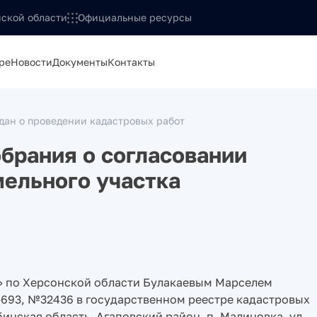
ской области
Официальные ресурсы
ре
Новости
Документы
Контакты
ан о проведении кадастровых работ
брания о согласовании
ельного участка
 по Херсонской области Булакаевым Марселем
693, №32436 в государственном реестре кадастровых
инская область, Агаповский район, п. Малиновка, ул.