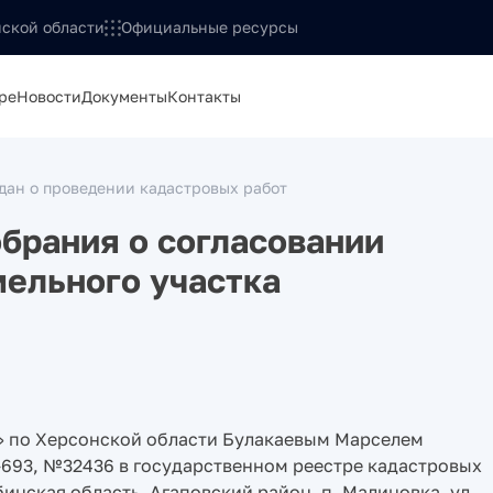
ской области
Официальные ресурсы
ре
Новости
Документы
Контакты
ан о проведении кадастровых работ
брания о согласовании
ельного участка
 по Херсонской области Булакаевым Марселем
693, №32436 в государственном реестре кадастровых
инская область, Агаповский район, п. Малиновка, ул.