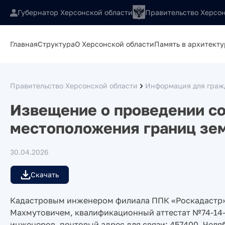
Губернатор Херсонской области
Правительство Херсон
Главная
Структура
О Херсонской области
Память в архитекту
Правительство Херсонской области
Информация для гражд
Извещение о проведении со
местоположения границ зем
30.04.2026
Скачать
Кадастровым инженером филиала ППК «Роскадастр»
Махмутовичем, квалификационный аттестат №74-14-
инженеров, почтовый адрес для связи: 457400, Челяб