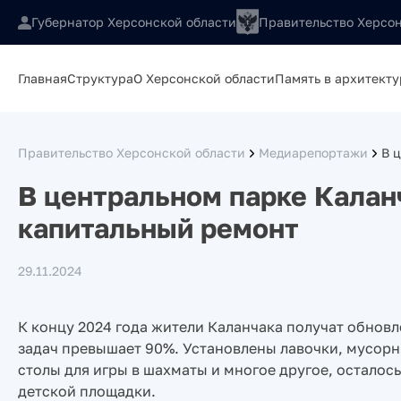
Губернатор Херсонской области
Правительство Херсон
Главная
Структура
О Херсонской области
Память в архитекту
Правительство Херсонской области
Медиарепортажи
В 
В центральном парке Калан
капитальный ремонт
29.11.2024
К концу 2024 года жители Каланчака получат обнов
задач превышает 90%. Установлены лавочки, мусор
столы для игры в шахматы и многое другое, осталос
детской площадки.