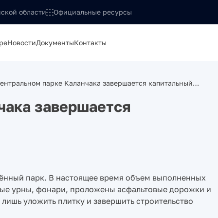
ской области
Официальные ресурсы
ре
Новости
Документы
Контакты
центральном парке Каланчака завершается капитальный…
чака завершается
лённый парк. В настоящее время объем выполненных
ные урны, фонари, проложены асфальтовые дорожки и
ь лишь уложить плитку и завершить строительство