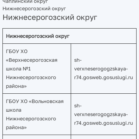
Чаплинский округ
Нижнесерогозский округ
Нижнесерогозский округ
Нижнесерогозский округ
ГБОУ ХО
«Верхнесерогозская
sh-
школа №1
verxneserogogzskaya-
Нижнесерогозского
r74.gosweb.gosuslugi.ru
района»
ГБОУ ХО «Вольновская
sh-
школа
verxneserogogzskaya-
Нижнесерогозского
r74.gosweb.gosuslugi.ru
района»