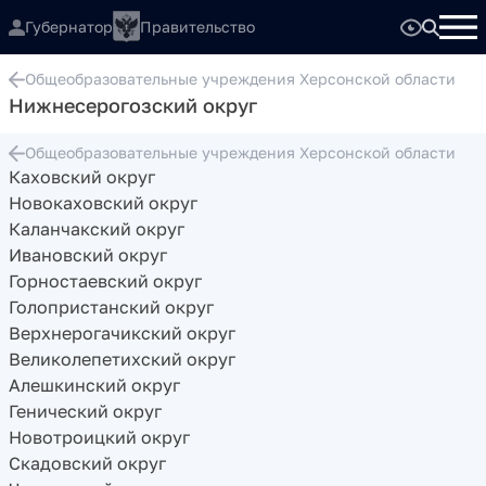
Губернатор
Правительство
Общеобразовательные учреждения Херсонской области
Нижнесерогозский округ
Общеобразовательные учреждения Херсонской области
Каховский округ
Новокаховский округ
Каланчакский округ
Ивановский округ
Горностаевский округ
Голопристанский округ
Верхнерогачикский округ
Великолепетихский округ
Алешкинский округ
Генический округ
Новотроицкий округ
Скадовский округ