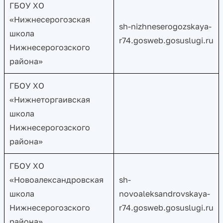
ГБОУ ХО
«Нижнесерогозская
sh-nizhneserogozskaya-
школа
r74.gosweb.gosuslugi.ru
Нижнесерогозского
района»
ГБОУ ХО
«Нижнеторгаивская
школа
Нижнесерогозского
района»
ГБОУ ХО
«Новоалександровская
sh-
школа
novoaleksandrovskaya-
Нижнесерогозского
r74.gosweb.gosuslugi.ru
района»