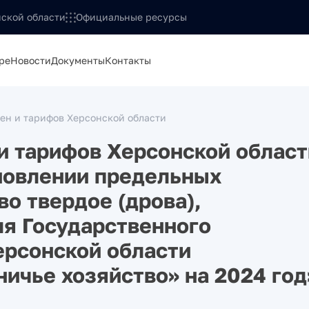
ской области
Официальные ресурсы
ре
Новости
Документы
Контакты
ен и тарифов Херсонской области
и тарифов Херсонской област
ановлении предельных
о твердое (дрова),
я Государственного
ерсонской области
ничье хозяйство» на 2024 год