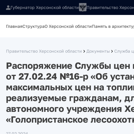
Губернатор Херсонской области
Правительство Херсон
Главная
Структура
О Херсонской области
Память в архитекту
Правительство Херсонской области
Документы
Служба ц
Распоряжение Службы цен 
от 27.02.24 №16-р «Об уст
максимальных цен на топлив
реализуемые гражданам, дл
автономного учреждения Х
«Голопристанское лесоохот
27.02.2024