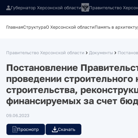
Губернатор Херсонской области
Правительство Херсон
Главная
Структура
О Херсонской области
Память в архитекту
Правительство Херсонской области
Документы
Постанов
Постановление Правительст
проведении строительного 
строительства, реконструкц
финансируемых за счет бюд
09.06.2023
Просмотр
Скачать