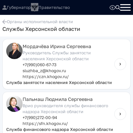
Губернатор
Правительство
Органы исполнительной власти
Службы Херсонской области
Мордачёва Ирина Сергеевна
Руководитель Службы занятости
населения Херсонской области
+7(990)060-67-73
sluzhba_z@khogov.ru
https://czn.khogov.ru/
Служба занятости населения Херсонской области
Пальмаш Людмила Сергеевна
Врио руководителя службы финансового
надзора Херсонской области
+7(990)272-00-94
https://sfn.khogov.ru/
Служба финансового надзора Херсонской области