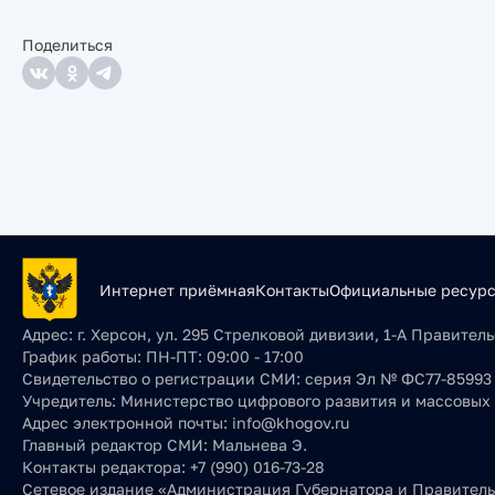
Поделиться
Интернет приёмная
Контакты
Официальные ресур
Адрес:
г. Херсон, ул. 295 Стрелковой дивизии, 1-А Правите
График работы:
ПН-ПТ: 09:00 - 17:00
Свидетельство о регистрации СМИ:
серия Эл № ФС77-85993 о
Учредитель:
Министерство цифрового развития и массовых
Адрес электронной почты:
info@khogov.ru
Главный редактор СМИ:
Мальнева Э.
Контакты редактора:
+7 (990) 016-73-28
Сетевое издание «Администрация Губернатора и Правительс