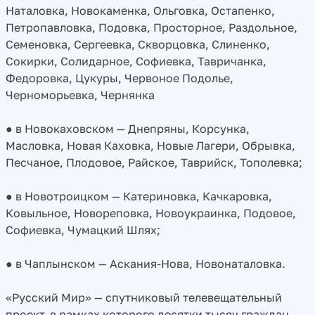
Наталовка, Новокаменка, Ольговка, Остапенко,
Петропавловка, Подовка, Просторное, Раздольное,
Семеновка, Сергеевка, Скворцовка, Слиненко,
Сокирки, Солидарное, Софиевка, Тавричанка,
Федоровка, Цукуры, Червоное Подолье,
Черноморьевка, Чернянка
● в Новокаховском — Днепряны, Корсунка,
Масловка, Новая Каховка, Новые Лагери, Обрывка,
Песчаное, Плодовое, Райское, Таврийск, Тополевка;
● в Новотроицком — Катериновка, Качкаровка,
Ковыльное, Новореповка, Новоукраинка, Подовое,
Софиевка, Чумацкий Шлях;
● в Чаплынском — Аскания-Нова, Новонаталовка.
«Русский Мир» — спутниковый телевещательный
проект, в рамках которого десятки тысяч граждан