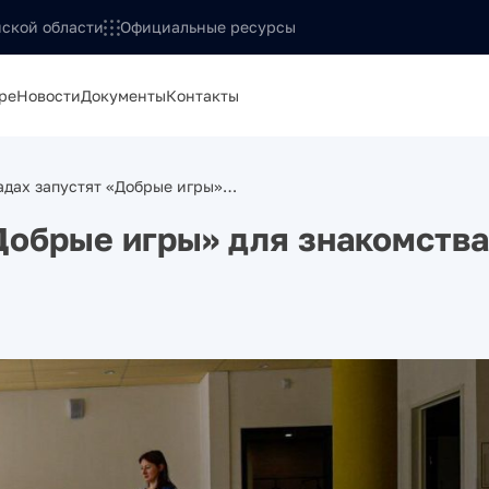
ской области
Официальные ресурсы
ре
Новости
Документы
Контакты
садах запустят «Добрые игры»…
«Добрые игры» для знакомства