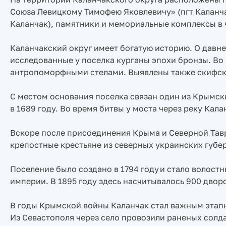
Союза Левицкому Тимофею Яковлевичу» (пгт Каланча
Каланчак), памятники и мемориальные комплексы в че
Каланчакский округ имеет богатую историю. О давн
исследованные у поселка курганы эпохи бронзы. Во
антропоморфными стелами. Выявлены также скифские,
С местом основания поселка связан один из Крымски
в 1689 году. Во время битвы у моста через реку Кал
Вскоре после присоединения Крыма и Северной Таври
крепостные крестьяне из северных украинских губе
Поселение было создано в 1794 году и стало волос
империи. В 1895 году здесь насчитывалось 900 двор
В годы Крымской войны Каланчак стал важным этап
Из Севастополя через село провозили раненых солда