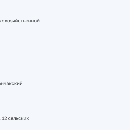
скохозяйственной
анчакский
 12 сельских