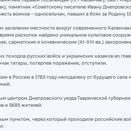
к), памятник «Советскому писателю Ивану Днепровско
сть воинов – односельчан, павших в боях за Родину 19
ем заселении местности вокруг современного Каланчак
 время раскопок найдено уникальное культовое сооруж
 сарматские и кочевнические (XI–XIII вв.) захоронен
х походов русских войск и украинских казаков во глав
анчак татары, потерпев поражение, отступили.
и в Россию в 1783 году неподалеку от будущего села 
рний.
тным центром Днепровского уезда Таврической губернии
ов и 5685 жителей.
ным пунктом, через который проходили российские вой
т.