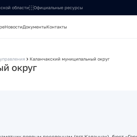
ской области
Официальные ресурсы
ре
Новости
Документы
Контакты
оуправления
Каланчакский муниципальный округ
ый округ
амятник первым поселенцам (пгт Каланчак), бюст «Гер