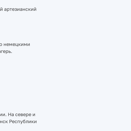
ый артезианский
но немецкими
герь.
и. На севере и
янск Республики