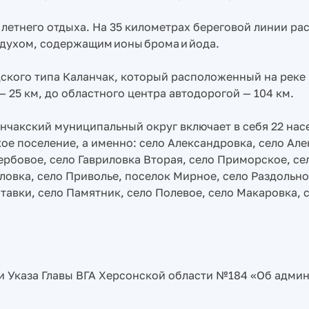
летнего отдыха. На 35 километрах береговой линии р
духом, содержащим ионы брома и йода.
ского типа Каланчак, который расположенный на реке 
25 км, до областного центра автодорогой — 104 км.
ланчакский муниципальный округ включает в себя 22 нас
кое поселение, а именно: село Александровка, село Але
ербовое, село Гавриловка Вторая, село Приморское, се
овка, село Приволье, поселок Мирное, село Раздольно
тавки, село Памятник, село Полевое, село Макаровка,
ии Указа Главы ВГА Херсонской области №184 «Об адми