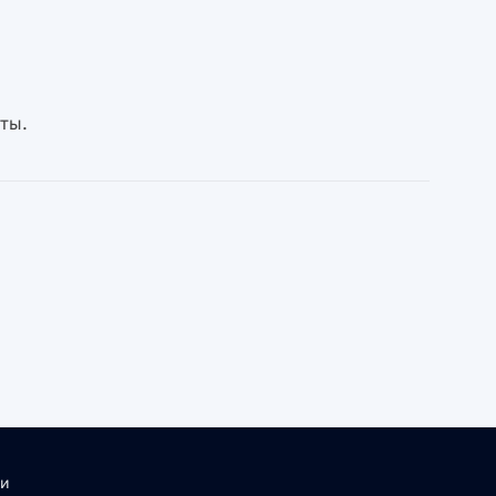
ты.
ти