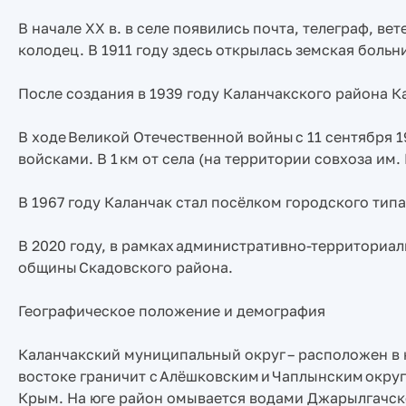
В начале XX в. в селе появились почта, телеграф, в
колодец. В 1911 году здесь открылась земская больни
После создания в 1939 году Каланчакского района 
В ходе Великой Отечественной войны с 11 сентября 
войсками. В 1 км от села (на территории совхоза и
В 1967 году Каланчак стал посёлком городского типа
В 2020 году, в рамках административно-территориа
общины Скадовского района.
Географическое положение и демография
Каланчакский муниципальный округ – расположен в 
востоке граничит с Алёшковским и Чаплынским округ
Крым. На юге район омывается водами Джарылгачско