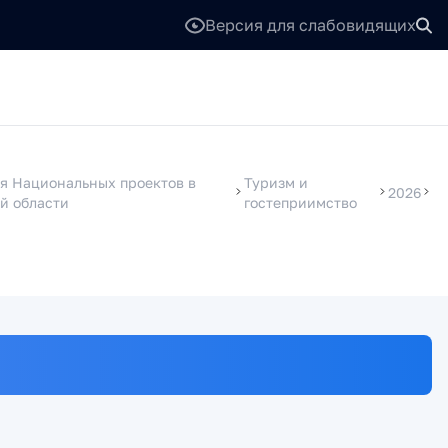
Версия для слабовидящих
я Национальных проектов в
Туризм и
2026
й области
гостеприимство