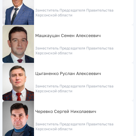
Заместитель Председателя Правительства
Херсонской области
Машкауцан Семен Алексеевич
Заместитель Председателя Правительства
Херсонской области
Цыганенко Руслан Алексеевич
Заместитель Председателя Правительства
Херсонской области
Черевко Сергей Николаевич
Заместитель Председателя Правительства
Херсонской области