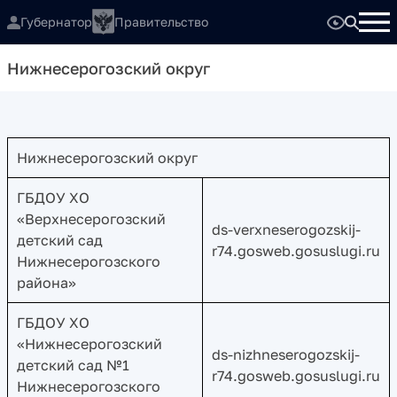
Губернатор
Правительство
Нижнесерогозский округ
Нижнесерогозский округ
ГБДОУ ХО
«Верхнесерогозский
ds-verxneserogozskij-
детский сад
r74.gosweb.gosuslugi.ru
Нижнесерогозского
района»
ГБДОУ ХО
«Нижнесерогозский
ds-nizhneserogozskij-
детский сад №1
r74.gosweb.gosuslugi.ru
Нижнесерогозского