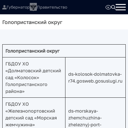
Губернатор
Правительство
Голопристанский округ
Голопристанский округ
ГБДОУ ХО
«Долматовский детский
ds-kolosok-dolmatovka-
сад «Колосок»
r74.gosweb.gosuslugi.ru
Голопристанского
района»
ГБДОУ ХО
«Железнопортовский
ds-morskaya-
детский сад «Морская
zhemchuzhina-
жемчужина»
zheleznyj-port-