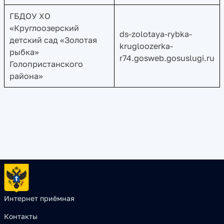
ГБДОУ ХО
«Круглоозерский
ds-zolotaya-rybka-
детский сад «Золотая
krugloozerka-
рыбка»
r74.gosweb.gosuslugi.ru
Голопристанского
района»
Интернет приёмная
Контакты