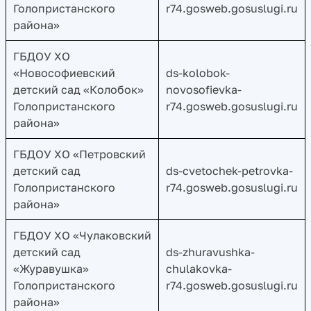
Голопристанского
r74.gosweb.gosuslugi.ru
района»
ГБДОУ ХО
«Новософиевский
ds-kolobok-
детский сад «Колобок»
novosofievka-
Голопристанского
r74.gosweb.gosuslugi.ru
района»
ГБДОУ ХО «Петровский
детский сад
ds-cvetochek-petrovka-
Голопристанского
r74.gosweb.gosuslugi.ru
района»
ГБДОУ ХО «Чулаковский
детский сад
ds-zhuravushka-
«Журавушка»
chulakovka-
Голопристанского
r74.gosweb.gosuslugi.ru
района»