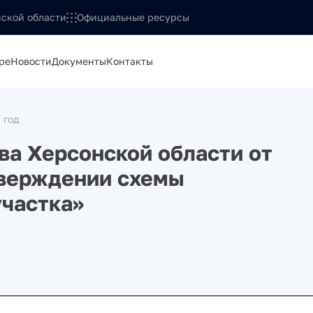
ской области
Официальные ресурсы
ре
Новости
Документы
Контакты
 год
а Херсонской области от
тверждении схемы
участка»