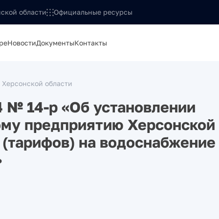
ской области
Официальные ресурсы
ре
Новости
Документы
Контакты
 Херсонской области
4 № 14-р «Об установлении
ому предприятию Херсонской
 (тарифов) на водоснабжение
»