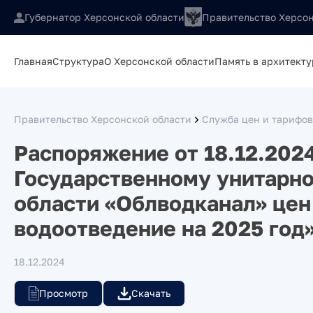
Губернатор Херсонской области
Правительство Херсон
Главная
Структура
О Херсонской области
Память в архитекту
Правительство Херсонской области
Служба цен и тарифов
Распоряжение от 18.12.202
Государственному унитарн
области «Облводканал» цен
водоотведение на 2025 год
18.12.2024
Просмотр
Скачать