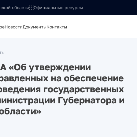
ской области
Официальные ресурсы
ре
Новости
Документы
Контакты
ты
-А «Об утверждении
правленных на обеспечение
оведения государственных
инистрации Губернатора и
области»