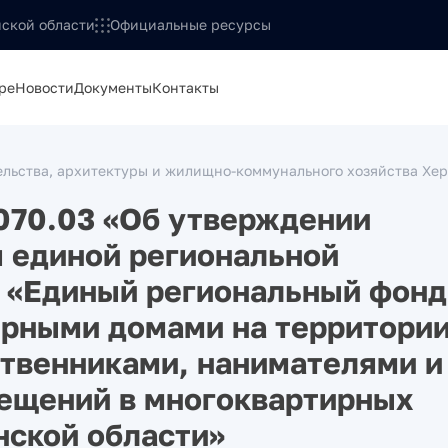
ской области
Официальные ресурсы
ре
Новости
Документы
Контакты
льства, архитектуры и жилищно-коммунального хозяйства Хер
070.03 «Об утверждении
 единой региональной
 «Единый региональный фонд
ирными домами на территори
ственниками, нанимателями и
ещений в многоквартирных
нской области»