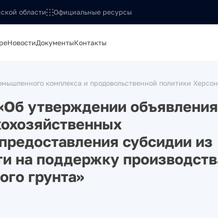
ской области
Официальные ресурсы
ре
Новости
Документы
Контакты
омышленного комплекса и продовольственной политики Херсон
 «Об утверждении объявления
кохозяйственных
предоставления субсидии из
ти на поддержку производств
ого грунта»