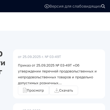
Версия для слабовидящих
О
от 25.09.2025 г.
№ 03-49Т
ти
Приказ от 25.09.2025 № 03-49Т «Об
г
утверждении перечней продовольственных и
непродовольственных товаров и предельно
допустимых розничных…
Просмотр
Скачать