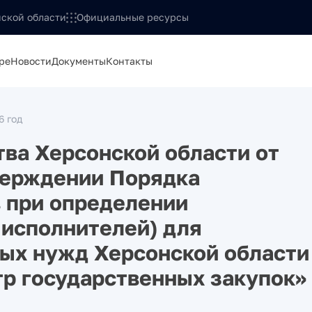
ской области
Официальные ресурсы
ре
Новости
Документы
Контакты
6 год
ва Херсонской области от
верждении Порядка
 при определении
 исполнителей) для
ых нужд Херсонской области
р государственных закупок»