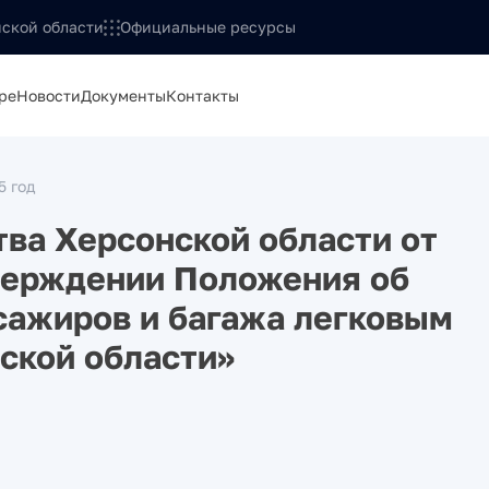
ской области
Официальные ресурсы
ре
Новости
Документы
Контакты
5 год
ва Херсонской области от
верждении Положения об
сажиров и багажа легковым
нской области»