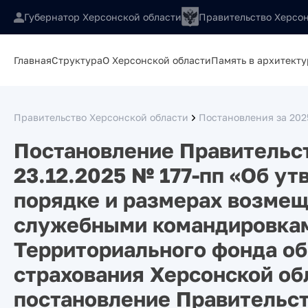
Губернатор Херсонской области
Правительство Херсон
Главная
Структура
О Херсонской области
Память в архитекту
Правительство Херсонской области
Постановления за 202
Постановление Правительст
23.12.2025 № 177-пп «Об у
порядке и размерах возмещ
служебными командировкам
Территориального фонда о
страхования Херсонской об
постановление Правительст