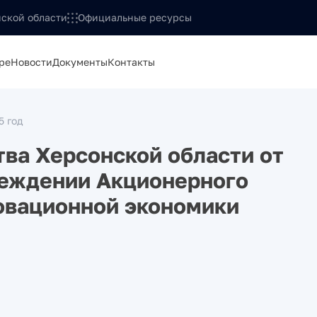
ской области
Официальные ресурсы
ре
Новости
Документы
Контакты
5 год
ва Херсонской области от
реждении Акционерного
овационной экономики