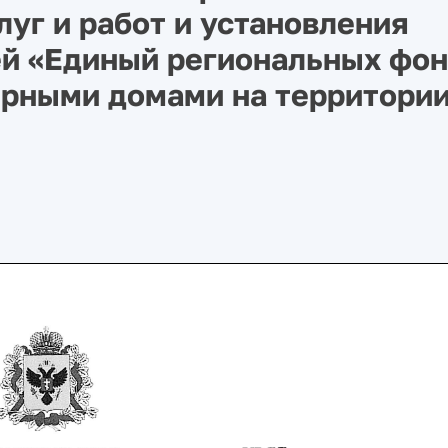
уг и работ и установления
ей «Единый региональных фо
ирными домами на территори