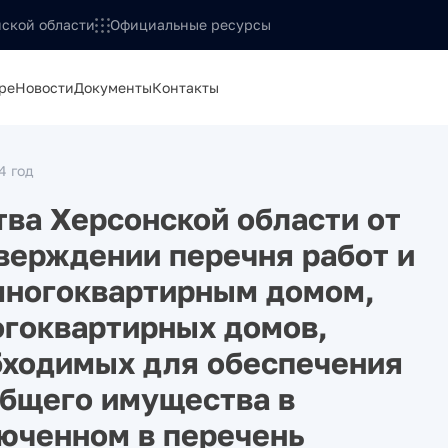
ской области
Официальные ресурсы
ре
Новости
Документы
Контакты
4 год
ва Херсонской области от
тверждении перечня работ и
 многоквартирным домом,
огоквартирных домов,
бходимых для обеспечения
бщего имущества в
юченном в перечень