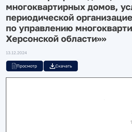
многоквартирных домов, усл
периодической организаци
по управлению многокварт
Херсонской области»»
13.12.2024
Просмотр
Скачать