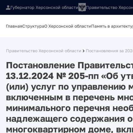
Губернатор Херсонской области
Правительство Херсон
Главная
Структура
О Херсонской области
Память в архитекту
Правительство Херсонской области
Постановления за 202
Постановление Правительст
13.12.2024 № 205-пп «Об у
(или) услуг по управлению
включенным в перечень мн
минимального перечня нео
надлежащего содержания о
многоквартирном доме, вкл