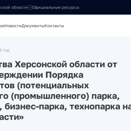
ской области
Официальные ресурсы
ре
Новости
Документы
Контакты
6 год
ва Херсонской области от
верждении Порядка
тов (потенциальных
го (промышленного) парка,
 бизнес-парка, технопарка н
асти»