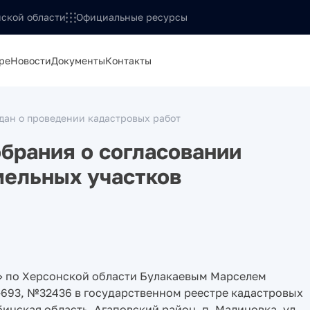
ской области
Официальные ресурсы
ре
Новости
Документы
Контакты
ан о проведении кадастровых работ
брания о согласовании
мельных участков
 по Херсонской области Булакаевым Марселем
693, №32436 в государственном реестре кадастровых
инская область, Агаповский район, п. Малиновка, ул.