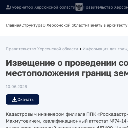
Губернатор Херсонской области
Правительство Херсон
Главная
Структура
О Херсонской области
Память в архитекту
Правительство Херсонской области
Информация для гражд
Извещение о проведении со
местоположения границ зе
10.06.2026
Скачать
Кадастровым инженером филиала ППК «Роскадастр»
Махмутовичем, квалификационный аттестат №74-14-
инженеров, почтовый адрес для связи: 457400, Челяб