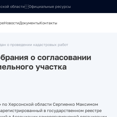
ской области
Официальные ресурсы
ре
Новости
Документы
Контакты
ан о проведении кадастровых работ
брания о согласовании
ельного участка
 по Херсонской области Сергиенко Максимом
 зарегистрированный в государственном реестре
щий в Ассоциации саморегулируемой организации