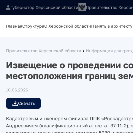
Губернатор Херсонской области
Правительство Херсон
Главная
Структура
О Херсонской области
Память в архитекту
Правительство Херсонской области
Информация для гражд
Извещение о проведении со
местоположения границ зем
10.06.2026
Скачать
Кадастровым инженером филиала ППК «Роскадастр»
Андреевичем (квалификационный аттестат 37-11-2),
кадастровых инженеров под номером 5930 и состоя