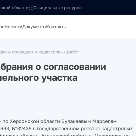
ской области
Официальные ресурсы
ре
Новости
Документы
Контакты
ан о проведении кадастровых работ
брания о согласовании
ельного участка
 по Херсонской области Булакаевым Марселем
693, №32436 в государственном реестре кадастровых
инская область, Агаповский район, п. Малиновка, ул.