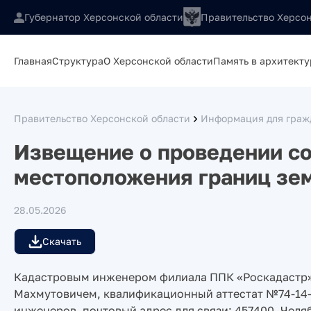
Губернатор Херсонской области
Правительство Херсон
Главная
Структура
О Херсонской области
Память в архитекту
Правительство Херсонской области
Информация для гражд
Извещение о проведении со
местоположения границ зем
28.05.2026
Скачать
Кадастровым инженером филиала ППК «Роскадастр»
Махмутовичем, квалификационный аттестат №74-14-
инженеров, почтовый адрес для связи: 457400, Челяб