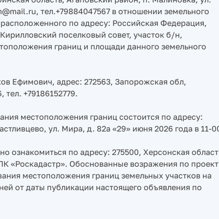
m@mail.ru, тел.+79884047567 в отношении земельного
, расположенного по адресу: Российская Федерация,
Кирилловский поселковый совет, участок б/н,
тоположения границ и площади данного земельного
ов Ефимович, адрес: 272563, Запорожская обл,
, тел. +79186152779.
ания местоположения границ состоится по адресу:
стливцево, ул. Мира, д. 82а «29» июня 2026 года в 11-0
о ознакомиться по адресу: 275500, Херсонская област
, ППК «Роскадастр». Обоснованные возражения по проект
вания местоположения границ земельных участков на
ней от даты публикации настоящего объявления по